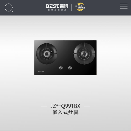
JZ*-Q991BX
嵌入式灶具