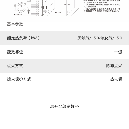
基本参数
额定热负荷（kW）
天然气：5.0/液化气：5.0
能效等级
一级
点火方式
脉冲点火
熄火保护方式
热电偶
锅支架类型
搪瓷
展开全部参数>>
适用燃气类别
天然气，液化气
噪音(声压级）
56dB（A）