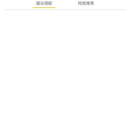
建议搭配
同类推荐
风量
18m³/min±10%
最大静压（Pa）
500±8%
爆炒风量
20m³/min
面板材质
钢化玻璃
尺寸（mm）宽×厚×高
900×600×1310