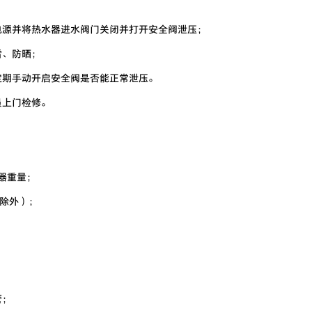
电源并将热水器进水阀门关闭并打开安全阀泄压；
雷、防晒；
定期手动开启安全阀是否能正常泄压。
员上门检修。
器重量；
墙除外）；
管；