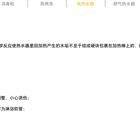
蒸烤洗
电热水器
燃气热水器
消毒柜
学反应使热水器里因加热产生的水垢不至于结成硬块包裹在加热棒上的，
调整，小心烫伤；
作为淋浴软管；