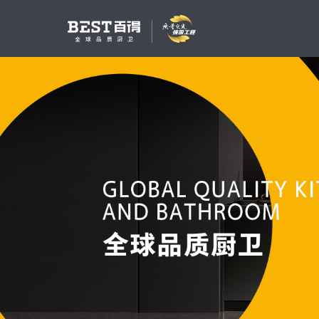
吸油烟机
燃气灶
消毒柜