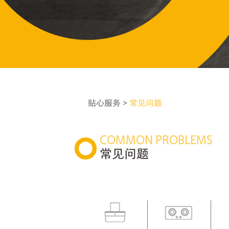
贴心服务 >
常见问题
COMMON PROBLEMS
常见问题