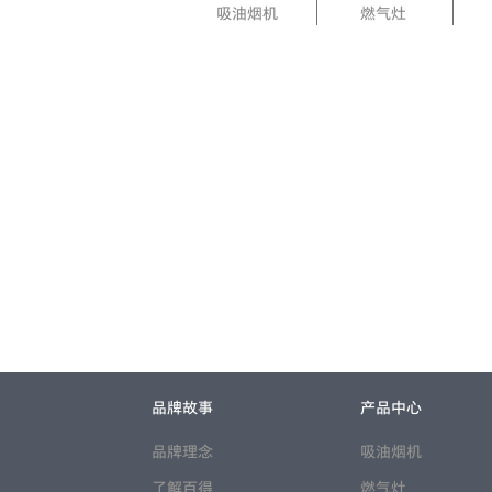
吸油烟机
燃气灶
品牌故事
产品中心
品牌理念
吸油烟机
了解百得
燃气灶